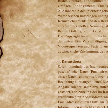
Bilder, Grafiken, Tondokumente,
Grafiken, Tondokumente, Videos
Alle innerhalb des Internetangeb
Warenzeichen unterliegen uneing
Kennzeichenrechts und den Besit
aufgrund der bloßen Nennung ist
Rechte Dritter geschützt sind!
Das Copyright für veröffentlichte
der Seiten. Eine Vervielfältigu
Videosequenzen und Texte in and
ausdrückliche Zustimmung des Aut
4. Datenschutz
Sofern innerhalb des Internetang
geschäftlicher Daten (Emailadress
dieser Daten seitens des Nutzers
Bezahlung aller angebotenen Dien
Angabe solcher Daten bzw. unte
gestattet. Die Nutzung der im R
veröffentlichten Kontaktdaten w
Emailadressen durch Dritte zur 
Informationen ist nicht gestattet