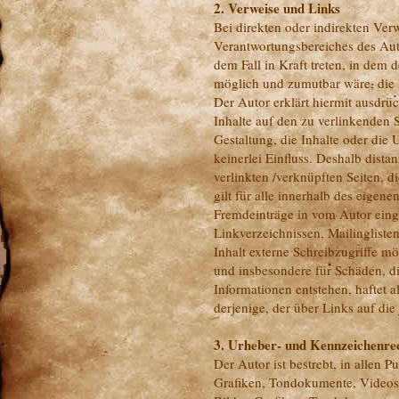
2. Verweise und Links
Bei direkten oder indirekten Ver
Verantwortungsbereiches des Auto
dem Fall in Kraft treten, in dem
möglich und zumutbar wäre, die N
Der Autor erklärt hiermit ausdrü
Inhalte auf den zu verlinkenden 
Gestaltung, die Inhalte oder die 
keinerlei Einfluss. Deshalb distan
verlinkten /verknüpften Seiten, 
gilt für alle innerhalb des eigen
Fremdeinträge in vom Autor eing
Linkverzeichnissen, Mailinglist
Inhalt externe Schreibzugriffe mög
und insbesondere für Schäden, d
Informationen entstehen, haftet a
derjenige, der über Links auf die
3. Urheber- und Kennzeichenre
Der Autor ist bestrebt, in allen 
Grafiken, Tondokumente, Videose