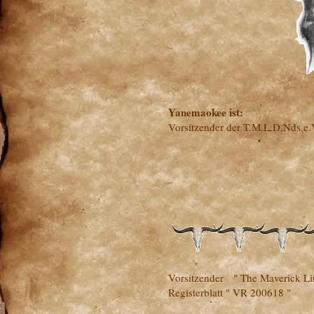
Yanemaokee ist:
Vorsitzender der T.M.L.D.Nds.e.
Vorsitzender " The Maverick Lin
Registerblatt " VR 200618 "