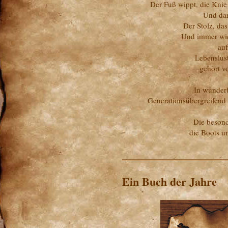
Der Fuß wippt, die Knie
Und dan
Der Stolz, das
Und immer wie
auf
Lebenslust
gehört 
In wunderb
Generationsübergreifend
Die besond
die Boots un
Ein Buch der Jahre